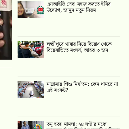
এনআইডি সেবা সহজ করতে ইসির
উদ্যোগ, জানুন নতুন নিয়ম
লক্ষ্মীপুরে খাবার নিয়ে বিরোধ থেকে
বিয়েবাড়িতে সংঘর্ষ, আহত ৩ জন
মাদ্রাসায় শিশু নির্যাতন: কেন থামছে না
এই সংকট?
তনু হত্যা মামলা: ২৪ ঘণ্টার মধ্যে