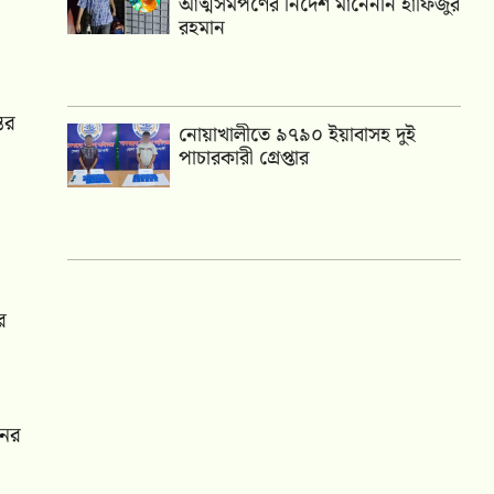
আত্মসমর্পণের নির্দেশ মানেননি হাফিজুর
রহমান
ের
নোয়াখালীতে ৯৭৯০ ইয়াবাসহ দুই
পাচারকারী গ্রেপ্তার
র
নের