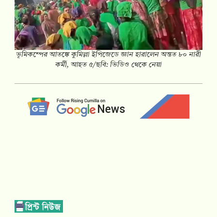
ভূমিকম্পের আতঙ্কে কুমিল্লা ইপিজেডে জ্ঞান হারালেন অন্তত ৮০ নারী
কর্মী, আহত ৫/ছবি: ভিডিও থেকে নেয়া