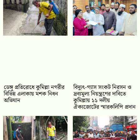
ডেঙ্গু প্রতিরোধে কুমিল্লা নগরীর
‎বিদ্যুৎ-গ্যাস সংকট নিরসন ও
বিভিন্ন এলাকায় মশক নিধন
দ্রব্যমূল্য নিয়ন্ত্রণের দাবিতে
অভিযান
কুমিল্লায় ১১ দলীয়
ঐক‍্যজোটের স্মারকলিপি প্রদান