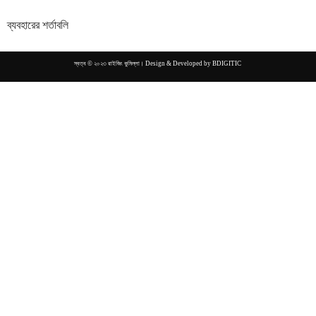
ব্যবহারের শর্তাবলি
স্বত্ব © ২০২৩ রাইজিং কুমিল্লা। Design & Developed by
BDIGITIC