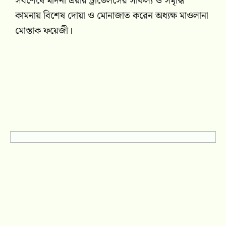
সবশেষে মদিনা এয়ার ট্রাভেলসের সাফল্য ও সমৃদ্ধি
কামনায় বিশেষ দোয়া ও মোনাজাত করেন অধ্যক্ষ মাওলানা
মোস্তাক ফয়েজী।