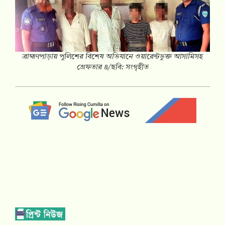
ব্রাহ্মণপাড়ায় পুলিশের বিশেষ অভিযানে ওয়ারেন্টভুক্ত আসামিসহ
গ্রেফতার ৪/ছবি: সংগৃহীত