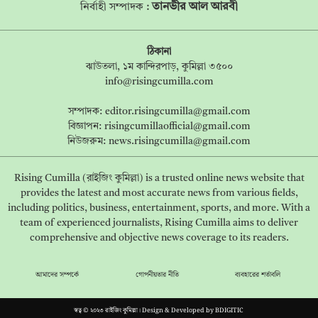
তানভীর আল আরবী
নির্বাহী সম্পাদক :
ঠিকানা
ঝাউতলা, ১ম কান্দিরপাড়, কুমিল্লা ৩৫০০
info@risingcumilla.com
সম্পাদক:
editor.risingcumilla@gmail.com
বিজ্ঞাপন:
risingcumillaofficial@gmail.com
নিউজরুম:
news.risingcumilla@gmail.com
Rising Cumilla (রাইজিং কুমিল্লা) is a trusted online news website that
provides the latest and most accurate news from various fields,
including politics, business, entertainment, sports, and more. With a
team of experienced journalists, Rising Cumilla aims to deliver
comprehensive and objective news coverage to its readers.
আমাদের সম্পর্কে
গোপনীয়তার নীতি
ব্যবহারের শর্তাবলি
স্বত্ব © ২০২৩ রাইজিং কুমিল্লা। Design & Developed by
BDIGITIC