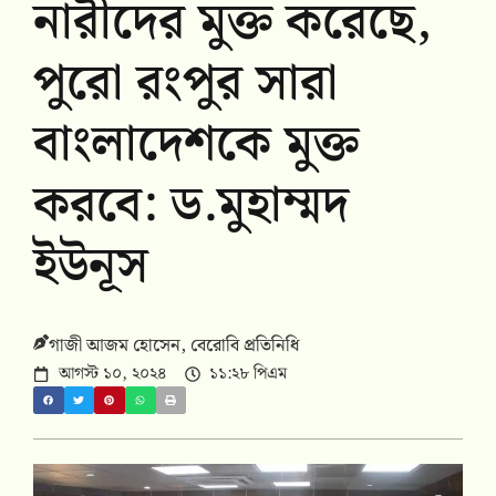
নারীদের মুক্ত করেছে,
পুরো রংপুর সারা
বাংলাদেশকে মুক্ত
করবে: ড.মুহাম্মদ
ইউনূস
গাজী আজম হোসেন, বেরোবি প্রতিনিধি
আগস্ট ১০, ২০২৪
১১:২৮ পিএম