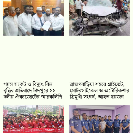
গ্যাস সংকট ও বিদ্যুৎ বিল
ব্রাহ্মণবাড়িয়া শহরে প্রাইভেট,
বৃদ্ধির প্রতিবাদে চাঁদপুরে ১১
মোটরসাইকেল ও অটোরিকশার
দলীয় ঐক্যজোটের স্মারকলিপি
ত্রিমুখী সংঘর্ষ, আহত ছয়জন