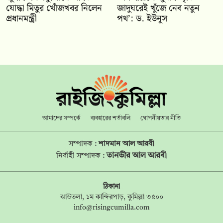
যোদ্ধা মিতুর খোঁজখবর নিলেন
জাদুঘরেই খুঁজে নেব নতুন
প্রধানমন্ত্রী
পথ’: ড. ইউনূস
আমাদের সম্পর্কে
ব্যবহারের শর্তাবলি
গোপনীয়তার নীতি
সম্পাদক :
শাদমান আল আরবী
তানভীর আল আরবী
নির্বাহী সম্পাদক :
ঠিকানা
ঝাউতলা, ১ম কান্দিরপাড়, কুমিল্লা ৩৫০০
info@risingcumilla.com