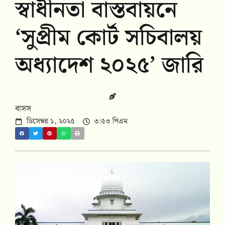
স্বাধীনতা বাস্তবায়নে
‘সুপ্রীম কোর্ট সচিবালয়
অধ্যাদেশ ২০২৫’ জারি
বাসস
ডিসেম্বর ১, ২০২৫
৩:৫৩ পিএম