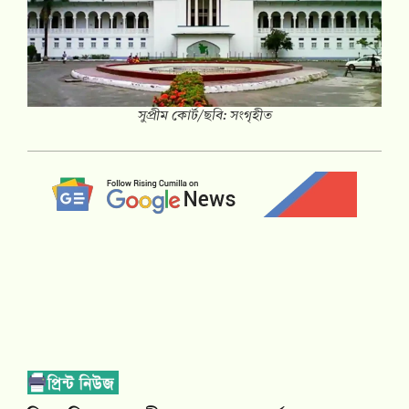
সুপ্রীম কোর্ট/ছবি: সংগৃহীত