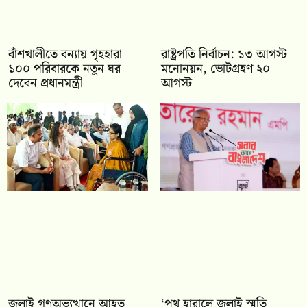
বাঁশখালীতে বন্যায় গৃহহারা
রাষ্ট্রপতি নির্বাচন: ১৩ আগস্ট
১০০ পরিবারকে নতুন ঘর
মনোনয়ন, ভোটগ্রহণ ২০
দেবেন প্রধানমন্ত্রী
আগস্ট
জুলাই গণঅভ্যুত্থানে আহত
‘পথ হারালে জুলাই স্মৃতি