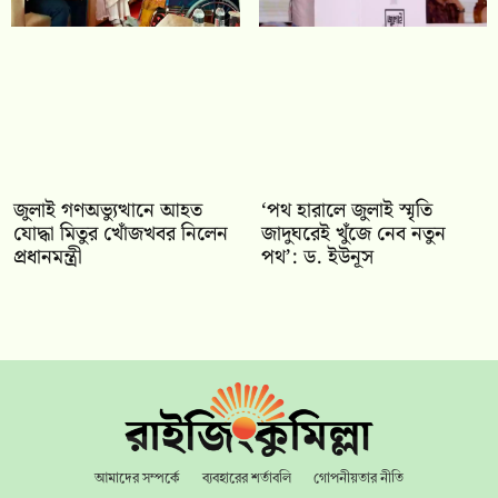
জুলাই গণঅভ্যুত্থানে আহত
‘পথ হারালে জুলাই স্মৃতি
যোদ্ধা মিতুর খোঁজখবর নিলেন
জাদুঘরেই খুঁজে নেব নতুন
প্রধানমন্ত্রী
পথ’: ড. ইউনূস
আমাদের সম্পর্কে
ব্যবহারের শর্তাবলি
গোপনীয়তার নীতি