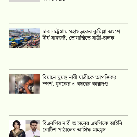
ঢাকা-চট্টগ্রাম মহাসড়কের কুমিল্লা অংশে
দীর্ঘ যানজট, ভোগান্তিতে যাত্রী-চালক
বিমানে ঘুমন্ত নারী যাত্রীকে আপত্তিকর
স্পর্শ, যুবকের ৩ বছরের কারাদণ্ড
বিএনপির নারী আসনের এমপিকে আইনি
নোটিশ পাঠালেন আসিফ মাহমুদ