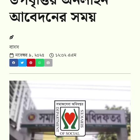
উপবৃত্তির অনলাইন
আবেদনের সময়
বাসস
নভেম্বর ৯, ২০২৫
১২:০২ এএম