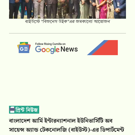
বাইউস্টে “বিজনেস উইক”এর জমকালো আয়োজন
বাংলাদেশ আর্মি ইন্টারন্যাশনাল ইউনিভার্সিটি অব
সায়েন্স অ্যান্ড টেকনোলজি (বাইউস্ট)-এর ডিপার্টমেন্ট