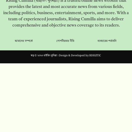
Rising Cumilla (রাইজিং কুমিল্লা) is a trusted online news website that
provides the latest and most accurate news from various fields,
including politics, business, entertainment, sports, and more. With a
team of experienced journalists, Rising Cumilla aims to deliver
comprehensive and objective news coverage to its readers.
আমাদের সম্পর্কে
গোপনীয়তার নীতি
ব্যবহারের শর্তাবলি
স্বত্ব © ২০২৩ রাইজিং কুমিল্লা। Design & Developed by
BDIGITIC