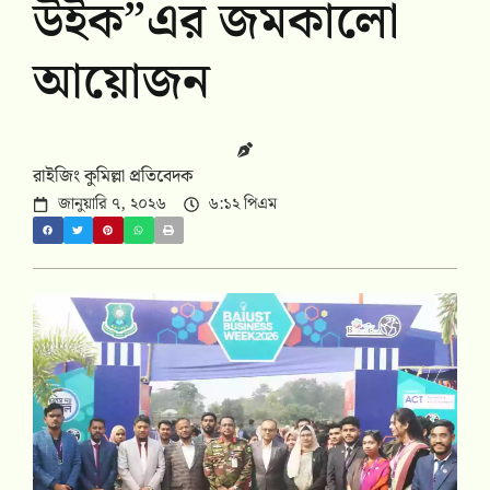
উইক”এর জমকালো
আয়োজন
রাইজিং কুমিল্লা প্রতিবেদক
জানুয়ারি ৭, ২০২৬
৬:১২ পিএম