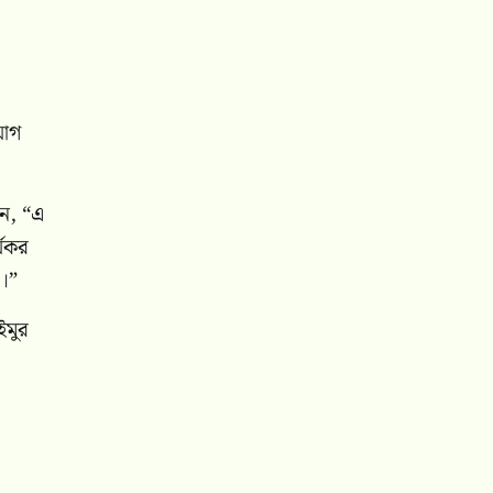
যোগ
েন, “এ
্যকর
ে।”
ইমুর