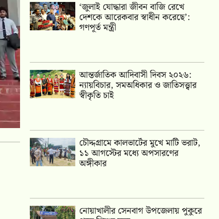
‘জুলাই যোদ্ধারা জীবন বাজি রেখে
দেশকে আরেকবার স্বাধীন করেছে’:
গণপূর্ত মন্ত্রী
আন্তর্জাতিক আদিবাসী দিবস ২০২৬:
ন্যায়বিচার, সমঅধিকার ও জাতিসত্ত্বার
স্বীকৃতি চাই
চৌদ্দগ্রামে কালভার্টের মুখে মাটি ভরাট,
১১ আগস্টের মধ্যে অপসারণের
অঙ্গীকার
নোয়াখালীর সেনবাগ উপজেলায় পুকুরে