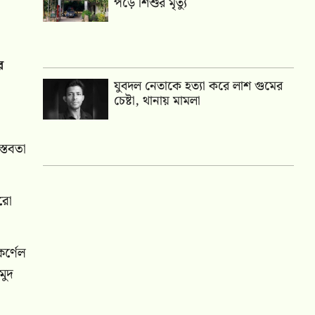
পড়ে শিশুর মৃত্যু
র
যুবদল নেতাকে হত্যা করে লাশ গুমের
চেষ্টা, থানায় মামলা
্তবতা
ুরো
কর্ণেল
মুদ