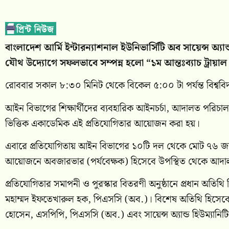
বাংলাদেশ আর্মি ইন্টারন্যাশনাল ইউনিভার্সিটি অব সায়েন্স অ
যৌথ উদ্যোগে সফলভাবে সম্পন্ন হলো “১ম আন্তঃব্যাচ ট্রায়া
রোববার সকাল ৮:৩০ মিনিট থেকে বিকেল ৫:০০ টা পর্যন্ত বিশ্ববিদ্য
আইন বিভাগের শিক্ষার্থীদের ব্যবহারিক আইনচর্চা, আদালত পরিচাল
ভিত্তিক একাডেমিক এই প্রতিযোগিতার আয়োজন করা হয়।
এবারে প্রতিযোগিতায় আইন বিভাগের ১০টি দল থেকে মোট ৭৬ জন শিক্ষা
আয়োজনে অবজারভার (পর্যবেক্ষক) হিসেবে উপস্থিত থেকে আদালতের
প্রতিযোগিতার সমাপনী ও পুরস্কার বিতরণী অনুষ্ঠানে প্রধান অতিথি হ
মহাম্মদ ইফতেখারুল হক, পিএসসি (অব.)। বিশেষ অতিথি হিসেবে উপস্
হোসেন, এসপিপি, পিএসসি (অব.) এবং সায়েন্স অ্যান্ড হিউম্যান