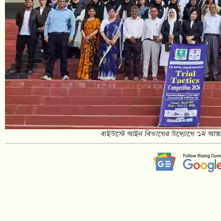
বাইউস্টে আইন বিভাগের উদ্যোগে ‘১ম আন্তঃব