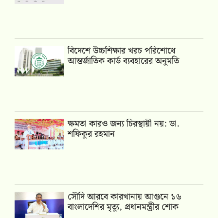
বিদেশে উচ্চশিক্ষার খরচ পরিশোধে
আন্তর্জাতিক কার্ড ব্যবহারের অনুমতি
ক্ষমতা কারও জন্য চিরস্থায়ী নয়: ডা.
শফিকুর রহমান
সৌদি আরবে কারখানায় আগুনে ১৬
বাংলাদেশির মৃত্যু, প্রধানমন্ত্রীর শোক