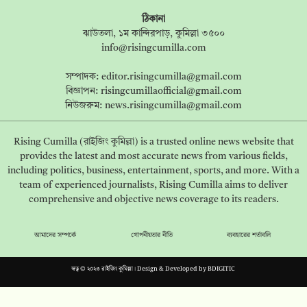
ঠিকানা
ঝাউতলা, ১ম কান্দিরপাড়, কুমিল্লা ৩৫০০
info@risingcumilla.com
সম্পাদক:
editor.risingcumilla@gmail.com
বিজ্ঞাপন:
risingcumillaofficial@gmail.com
নিউজরুম:
news.risingcumilla@gmail.com
Rising Cumilla (রাইজিং কুমিল্লা) is a trusted online news website that
provides the latest and most accurate news from various fields,
including politics, business, entertainment, sports, and more. With a
team of experienced journalists, Rising Cumilla aims to deliver
comprehensive and objective news coverage to its readers.
আমাদের সম্পর্কে
গোপনীয়তার নীতি
ব্যবহারের শর্তাবলি
স্বত্ব © ২০২৩ রাইজিং কুমিল্লা। Design & Developed by
BDIGITIC