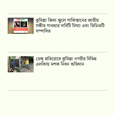
কুমিল্লা জিলা স্কুলে পাকিস্তানের জাতীয়
সঙ্গীত গাওয়ার দাবিটি মিথ্যা এবং ভিডিওটি
সম্পাদিত
ডেঙ্গু প্রতিরোধে কুমিল্লা নগরীর বিভিন্ন
এলাকায় মশক নিধন অভিযান