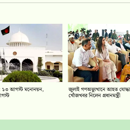
বাচন: ১৩ আগস্ট মনোনয়ন,
জুলাই গণঅভ্যুত্থানে আহত যোদ্ধা
গস্ট
খোঁজখবর নিলেন প্রধানমন্ত্রী