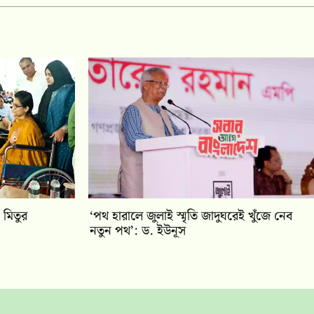
 মিতুর
‘পথ হারালে জুলাই স্মৃতি জাদুঘরেই খুঁজে নেব
নতুন পথ’: ড. ইউনূস