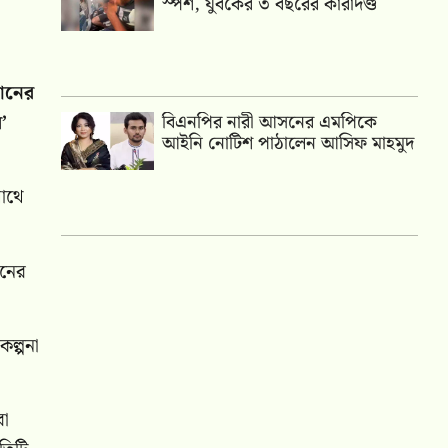
স্পর্শ, যুবকের ৩ বছরের কারাদণ্ড
ধানের
’
বিএনপির নারী আসনের এমপিকে
আইনি নোটিশ পাঠালেন আসিফ মাহমুদ
সাথে
তনের
কল্পনা
রা