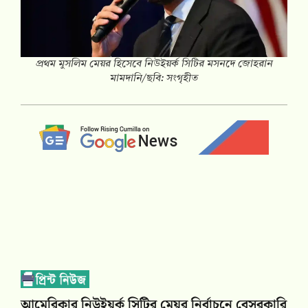
প্রথম মুসলিম মেয়র হিসেবে নিউইয়র্ক সিটির মসনদে জোহরান
মামদানি/ছবি: সংগৃহীত
আমেরিকার নিউইয়র্ক সিটির মেয়র নির্বাচনে বেসরকারি