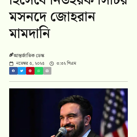
হিসেবে নিউইয়র্ক সিটির
মসনদে জোহরান
মামদানি
আন্তর্জাতিক ডেস্ক
নভেম্বর ৫, ২০২৫
৩:৩২ পিএম