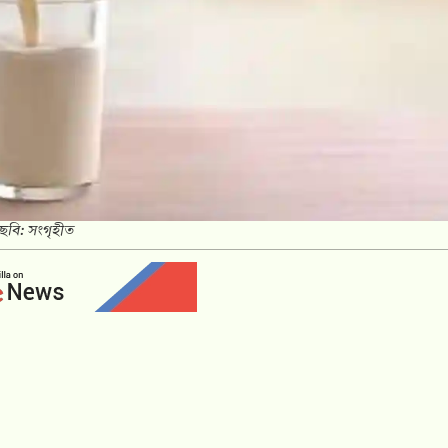
/ছবি: সংগৃহীত