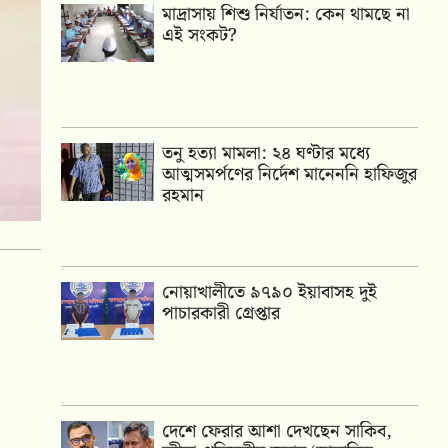
মাদ্রাসায় শিশু নির্যাতন: কেন থামছে না
এই সংকট?
তনু হত্যা মামলা: ২৪ ঘণ্টার মধ্যে
আত্মসমর্পণের নির্দেশ মানেননি হাফিজুর
রহমান
নোয়াখালীতে ৯৭৯০ ইয়াবাসহ দুই
পাচারকারী গ্রেপ্তার
দেশে ফেরার আশা দেখছেন সাকিব,