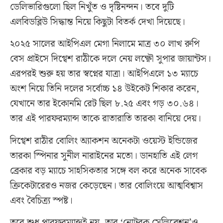
ডেলিভারিগুলো ছিল নিখুঁত ও দৃষ্টিনন্দন। তবে দুটি
এলবিডব্লিউ সিদ্ধান্ত নিয়ে কিছুটা বিতর্ক দেখা দিয়েছে।
২০২৫ সালের আইপিএল মেগা নিলামে মাত্র ৩০ লাখ রুপি
বেস প্রাইসে দিগ্বেশ রাঠীকে দলে নেয় লক্ষ্ণৌ সুপার জায়ান্টস।
এরপরই শুরু হয় তার স্বপ্নের যাত্রা। আইপিএলে ১৩ ম্যাচে
অংশ নিয়ে তিনি দলের সর্বোচ্চ ১৪ উইকেট শিকার করেন,
যেখানে তার ইকোনমি রেট ছিল ৮.২৫ এবং গড় ৩০.৬৪।
তার এই পারফরম্যান্স তাকে রাতারাতি তারকা বানিয়ে দেয়।
দিগ্বেশ রাঠীর বোলিং অ্যাকশন অনেকটা ওয়েস্ট ইন্ডিজের
তারকা স্পিনার সুনীল নারাইনের মতো। ডানহাতি এই লেগ
ব্রেকার বড় ম্যাচে সাহসিকতার সঙ্গে বল করে অনেক সাবেক
ক্রিকেটারেরও নজর কেড়েছেন। তার বোলিংয়ে আত্মবিশ্বাস
এবং বৈচিত্র্য স্পষ্ট।
তবে শুধু পারফরম্যান্সই নয়, তার ‘নোটবুক সেলিব্রেশন’ও