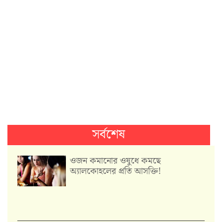
সর্বশেষ
ওজন কমানোর ওষুধে কমছে
অ্যালকোহলের প্রতি আসক্তি!