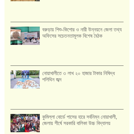
বরুড়ায় শিশু-কিশোর ও নারী উন্নয়নে জেলা তথ্য
অফিসের সচেতনতামূলক বিশেষ বৈঠক
নোয়াখালীতে ৩ লাখ ২০ হাজার টাকার নিষিদ্ধ
পলিথিন জব্দ
কুমিল্লা বোর্ডে পাসের হারে সর্বনিম্ন নোয়াখালী,
জেলায় শীর্ষে সরকারি বালিকা উচ্চ বিদ্যালয়