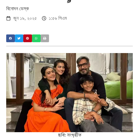
বিনোদন ডেস্ক
জুন ১৯, ২০২৫
১:৫৬ পিএম
ছবি: সংগৃহীত