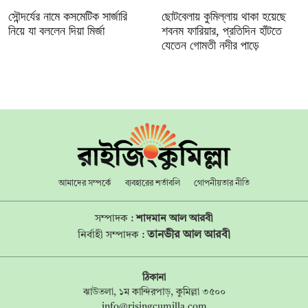
সৌন্দর্যের নামে কসমেটিক সার্জারি
ছোটবেলায় কুমিল্লায় থাকা হয়েছে
নিয়ে যা বললেন দিয়া মির্জা
শবনম ফারিয়ার, প্রতিদিন হাঁটতে
যেতেন গোমতী নদীর পাড়ে
আমাদের সম্পর্কে
ব্যবহারের শর্তাবলি
গোপনীয়তার নীতি
সম্পাদক :
শাদমান আল আরবী
তানভীর আল আরবী
নির্বাহী সম্পাদক :
ঠিকানা
ঝাউতলা, ১ম কান্দিরপাড়, কুমিল্লা ৩৫০০
info@risingcumilla.com