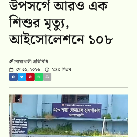
উপসর্গে আরও এক
শিশুর মৃত্যু,
আইসোলেশনে ১০৮
নোয়াখালী প্রতিনিধি
মে ৩১, ২০২৬
২:৪০ পিএম