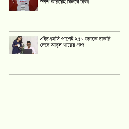
স্পর্শ করিয়েই মিলবে টাকা
এইচএসসি পাশেই ২৫০ জনকে চাকরি
দেবে আবুল খায়ের গ্রুপ