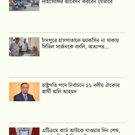
লাইসেন্সের আবেদন করবেন যেভাবে
চাঁদপুরে হাসপাতালে ভ্যাকসিন না থাকায়
সিভিল সার্জনকে বদলি, অতঃপর…
রাষ্ট্রপতি পদে নির্বাচনে ১১ দলীয় ঐক্যের
প্রার্থী অলি আহমদ
এটিএমে কার্ড আটকে যাওয়ার দিন শেষ,