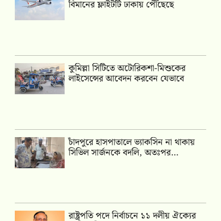
বিমানের ফ্লাইটটি ঢাকায় পৌঁছেছে
কুমিল্লা সিটিতে অটোরিকশা-মিশুকের
লাইসেন্সের আবেদন করবেন যেভাবে
চাঁদপুরে হাসপাতালে ভ্যাকসিন না থাকায়
সিভিল সার্জনকে বদলি, অতঃপর…
রাষ্ট্রপতি পদে নির্বাচনে ১১ দলীয় ঐক্যের