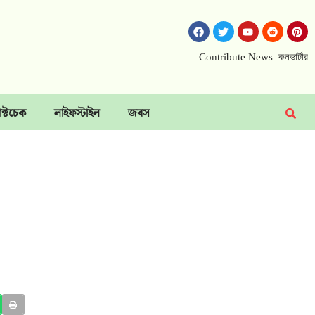
Contribute News
কনভার্টার
াক্টচেক
লাইফস্টাইল
জবস