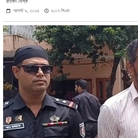
রাইজিং ডেস্ক
আগস্ট ৯, ২০২৫
৯:০৭ পিএম