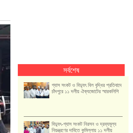
সর্বশেষ
গ্যাস সংকট ও বিদ্যুৎ বিল বৃদ্ধির প্রতিবাদে
চাঁদপুরে ১১ দলীয় ঐক্যজোটের স্মারকলিপি
‎বিদ্যুৎ-গ্যাস সংকট নিরসন ও দ্রব্যমূল্য
নিয়ন্ত্রণের দাবিতে কুমিল্লায় ১১ দলীয়