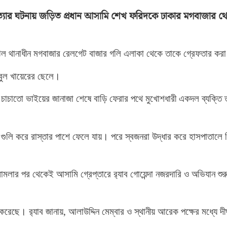
ত্যার ঘটনায় জড়িত প্রধান আসামি শেখ ফরিদকে ঢাকার মগবাজার থ
িরঝিল থানাধীন মগবাজার রেলগেট বাজার গলি এলাকা থেকে তাকে গ্রেফতার কর
বুল খায়েরের ছেলে।
াঁর চাচাতো ভাইয়ের জানাজা শেষে বাড়ি ফেরার পথে মুখোশধারী একদল ব্যক্তি 
ও গুলি করে রাস্তার পাশে ফেলে যায়। পরে স্বজনরা উদ্ধার করে হাসপাতালে 
মলার পর থেকেই আসামি গ্রেপ্তারে র‌্যাব গোয়েন্দা নজরদারি ও অভিযান শুর
রেছে। র‌্যাব জানায়, আলাউদ্দিন মেম্বার ও স্থানীয় আরেক পক্ষের মধ্যে দীর্