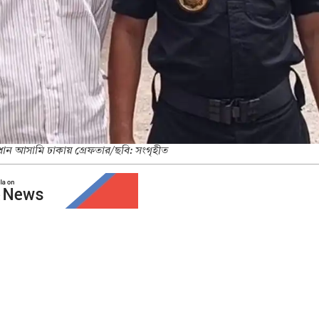
্রধান আসামি ঢাকায় গ্রেফতার/ছবি: সংগৃহীত