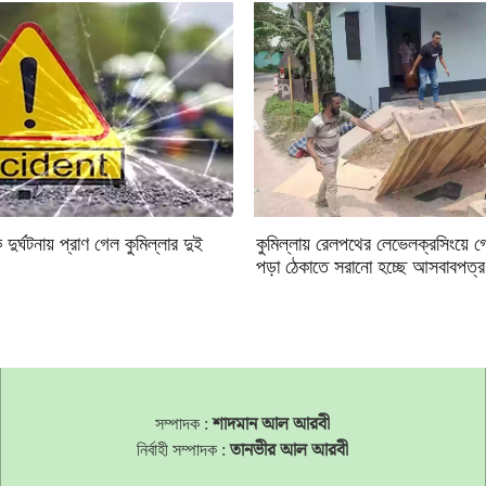
র্ঘটনায় প্রাণ গেল কুমিল্লার দুই
কুমিল্লায় রেলপথের লেভেলক্রসিংয়ে গে
পড়া ঠেকাতে সরানো হচ্ছে আসবাবপত্র
সম্পাদক :
শাদমান আল আরবী
নির্বাহী সম্পাদক :
তানভীর আল আরবী