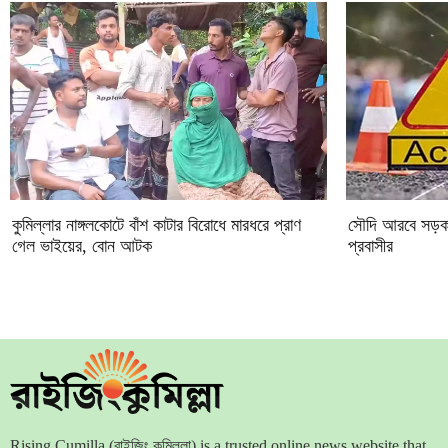
কুমিল্লার নাঙ্গলকোটে বাঁশ কাটার বিরোধে মারধরে প্রাণ
সৌদি আরবে সড়ক দু
গেল ভাইয়ের, বোন আটক
প্রবাসীর
Rising Cumilla (রাইজিং কুমিল্লা) is a trusted online news website that