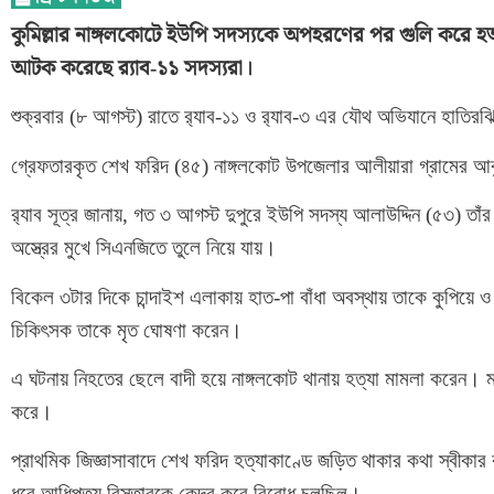
কুমিল্লার নাঙ্গলকোটে ইউপি সদস্যকে অপহরণের পর গুলি করে হ
আটক করেছে র‌্যাব-১১ সদস্যরা।
শুক্রবার (৮ আগস্ট) রাতে র‌্যাব-১১ ও র‌্যাব-৩ এর যৌথ অভিযানে হাত
গ্রেফতারকৃত শেখ ফরিদ (৪৫) নাঙ্গলকোট উপজেলার আলীয়ারা গ্রামের আ
র‌্যাব সূত্র জানায়, গত ৩ আগস্ট দুপুরে ইউপি সদস্য আলাউদ্দিন (৫৩) ত
অস্ত্রের মুখে সিএনজিতে তুলে নিয়ে যায়।
বিকেল ৩টার দিকে চান্দাইশ এলাকায় হাত-পা বাঁধা অবস্থায় তাকে কুপিয়ে 
চিকিৎসক তাকে মৃত ঘোষণা করেন।
এ ঘটনায় নিহতের ছেলে বাদী হয়ে নাঙ্গলকোট থানায় হত্যা মামলা করেন। মা
করে।
প্রাথমিক জিজ্ঞাসাবাদে শেখ ফরিদ হত্যাকাণ্ডে জড়িত থাকার কথা স্বীকার ক
ধরে আধিপত্য বিস্তারকে কেন্দ্র করে বিরোধ চলছিল।