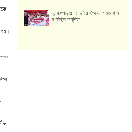
েকে
‎ব্রাহ্মণপাড়ায় ১১ দলীয় ঐক্যের সমাবেশ ও
গণমিছিল অনুষ্ঠিত
া হয়।
তাকে
নিলে
ু
ঘদিন