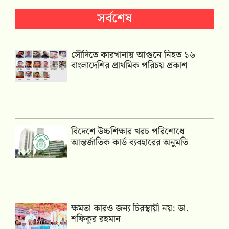
সর্বশেষ
সৌদিতে কারখানায় আগুনে নিহত ১৬
বাংলাদেশির প্রাথমিক পরিচয় প্রকাশ
বিদেশে উচ্চশিক্ষার খরচ পরিশোধে
আন্তর্জাতিক কার্ড ব্যবহারের অনুমতি
ক্ষমতা কারও জন্য চিরস্থায়ী নয়: ডা.
শফিকুর রহমান