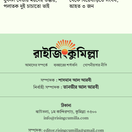
যুবদল নেতার মরদেহ উদ্ধার,
থেকে বিয়েবাড়িতে সংঘর্ষ,
পলাতক দুই চাচাতো ভাই
আহত ৩ জন
আমাদের সম্পর্কে
ব্যবহারের শর্তাবলি
গোপনীয়তার নীতি
সম্পাদক :
শাদমান আল আরবী
তানভীর আল আরবী
নির্বাহী সম্পাদক :
ঠিকানা
ঝাউতলা, ১ম কান্দিরপাড়, কুমিল্লা ৩৫০০
info@risingcumilla.com
সম্পাদক:
editor.risingcumilla@gmail.com