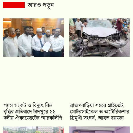
আরও পড়ুন
গ্যাস সংকট ও বিদ্যুৎ বিল
ব্রাহ্মণবাড়িয়া শহরে প্রাইভেট,
বৃদ্ধির প্রতিবাদে চাঁদপুরে ১১
মোটরসাইকেল ও অটোরিকশার
দলীয় ঐক্যজোটের স্মারকলিপি
ত্রিমুখী সংঘর্ষ, আহত ছয়জন