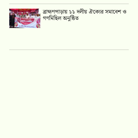
‎ব্রাহ্মণপাড়ায় ১১ দলীয় ঐক্যের সমাবেশ ও
গণমিছিল অনুষ্ঠিত