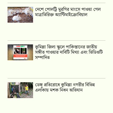
দেশে পোলট্রি মুরগির মাংসে পাওয়া গেল
মাত্রাতিরিক্ত অ্যান্টিমাইক্রোবিয়াল
কুমিল্লা জিলা স্কুলে পাকিস্তানের জাতীয়
সঙ্গীত গাওয়ার দাবিটি মিথ্যা এবং ভিডিওটি
সম্পাদিত
ডেঙ্গু প্রতিরোধে কুমিল্লা নগরীর বিভিন্ন
এলাকায় মশক নিধন অভিযান