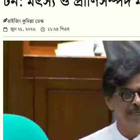
টন: মৎস্য ও প্রাণিসম্পদ মন্
রাইজিং কুমিল্লা ডেস্ক
জুন ২১, ২০২৬
১১:২৪ পিএম