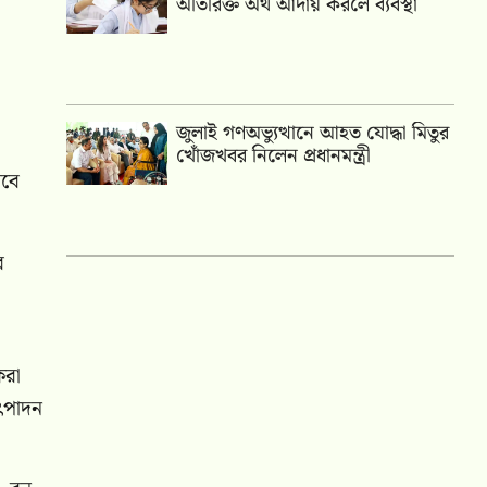
অতিরিক্ত অর্থ আদায় করলে ব্যবস্থা
জুলাই গণঅভ্যুত্থানে আহত যোদ্ধা মিতুর
খোঁজখবর নিলেন প্রধানমন্ত্রী
াবে
ব
করা
উৎপাদন