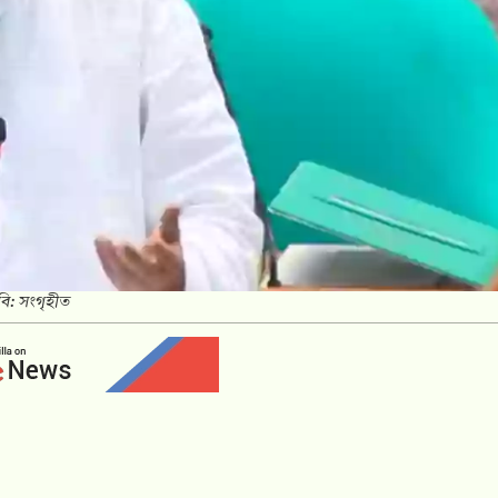
বি: সংগৃহীত