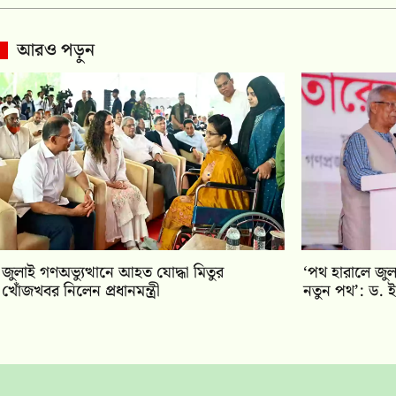
আরও পড়ুন
জুলাই গণঅভ্যুত্থানে আহত যোদ্ধা মিতুর
‘পথ হারালে জুলা
খোঁজখবর নিলেন প্রধানমন্ত্রী
নতুন পথ’: ড. 