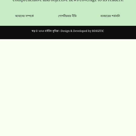
comprehensive and objective news coverage to its readers.
আমাদের সম্পর্কে
গোপনীয়তার নীতি
ব্যবহারের শর্তাবলি
স্বত্ব © ২০২৩ রাইজিং কুমিল্লা। Design & Developed by
BDIGITIC