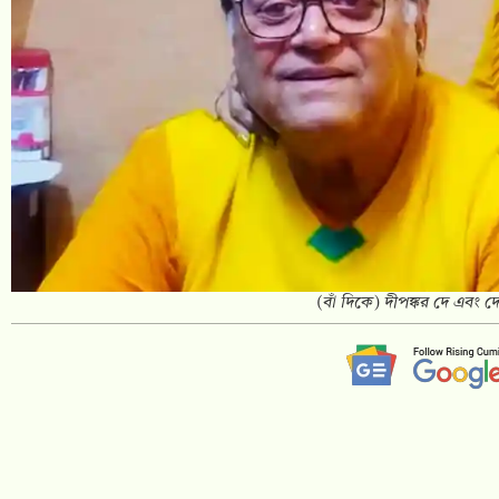
(বাঁ দিকে) দীপঙ্কর দে এবং