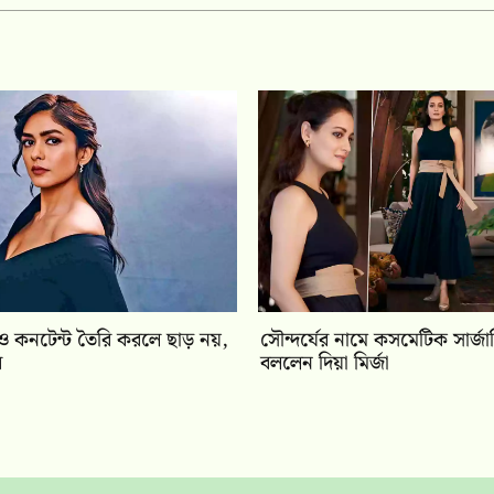
িও কনটেন্ট তৈরি করলে ছাড় নয়,
সৌন্দর্যের নামে কসমেটিক সার্জার
র
বললেন দিয়া মির্জা