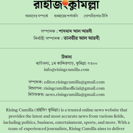
আমাদের সম্পর্কে
ব্যবহারের শর্তাবলি
গোপনীয়তার নীতি
সম্পাদক :
শাদমান আল আরবী
তানভীর আল আরবী
নির্বাহী সম্পাদক :
ঠিকানা
ঝাউতলা, ১ম কান্দিরপাড়, কুমিল্লা ৩৫০০
info@risingcumilla.com
সম্পাদক:
editor.risingcumilla@gmail.com
বিজ্ঞাপন:
risingcumillaofficial@gmail.com
নিউজরুম:
news.risingcumilla@gmail.com
Rising Cumilla (রাইজিং কুমিল্লা) is a trusted online news website that
provides the latest and most accurate news from various fields,
including politics, business, entertainment, sports, and more. With a
team of experienced journalists, Rising Cumilla aims to deliver