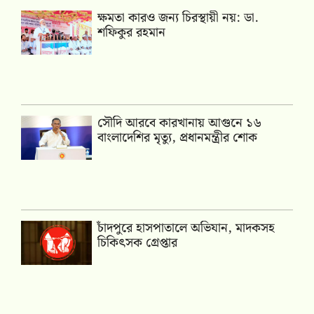
ক্ষমতা কারও জন্য চিরস্থায়ী নয়: ডা.
শফিকুর রহমান
সৌদি আরবে কারখানায় আগুনে ১৬
বাংলাদেশির মৃত্যু, প্রধানমন্ত্রীর শোক
চাঁদপুরে হাসপাতালে অভিযান, মাদকসহ
চিকিৎসক গ্রেপ্তার