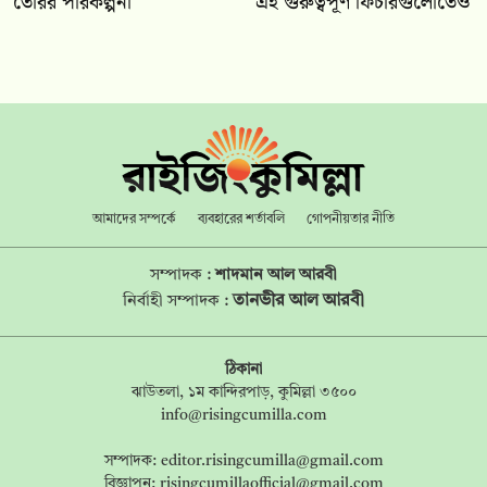
তৈরির পরিকল্পনা
এই গুরুত্বপূর্ণ ফিচারগুলোতেও
আমাদের সম্পর্কে
ব্যবহারের শর্তাবলি
গোপনীয়তার নীতি
সম্পাদক :
শাদমান আল আরবী
তানভীর আল আরবী
নির্বাহী সম্পাদক :
ঠিকানা
ঝাউতলা, ১ম কান্দিরপাড়, কুমিল্লা ৩৫০০
info@risingcumilla.com
সম্পাদক:
editor.risingcumilla@gmail.com
বিজ্ঞাপন:
risingcumillaofficial@gmail.com