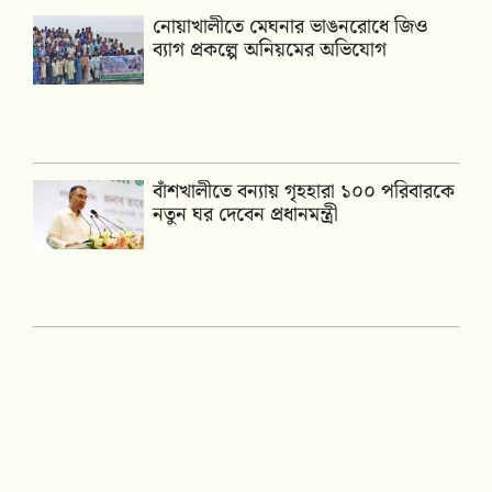
নোয়াখালীতে মেঘনার ভাঙনরোধে জিও
ব্যাগ প্রকল্পে অনিয়মের অভিযোগ
বাঁশখালীতে বন্যায় গৃহহারা ১০০ পরিবারকে
নতুন ঘর দেবেন প্রধানমন্ত্রী