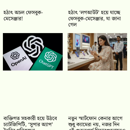
হঠাৎ অচল ফেসবুক-
হঠাৎ ‘লগআউট’ হয়ে যাচ্ছে
মেসেঞ্জার!
ফেসবুক-মেসেঞ্জার, যা জানা
গেল
ব্যক্তিগত সহকারী হয়ে উঠবে
নতুন স্মার্টফোন কেনার আগে
চ্যাটজিপিটি, ‘সুপার অ্যাপ’
শুধু ক্যামেরা নয়, নজর দিন