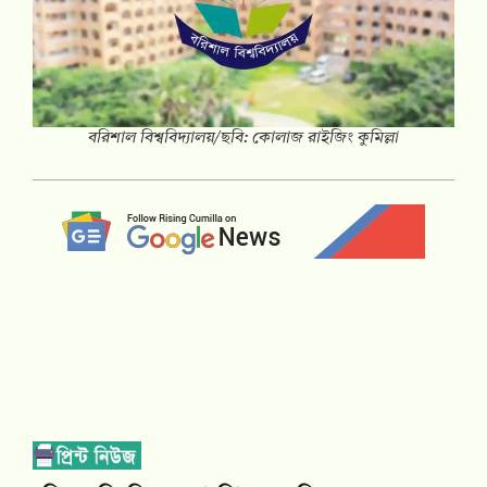
বরিশাল বিশ্ববিদ্যালয়/ছবি: কোলাজ রাইজিং কুমিল্লা