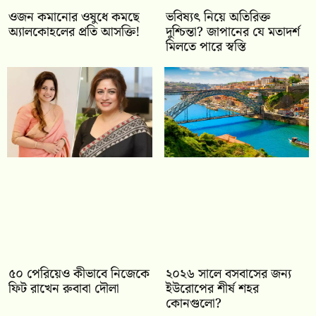
ওজন কমানোর ওষুধে কমছে
ভবিষ্যৎ নিয়ে অতিরিক্ত
অ্যালকোহলের প্রতি আসক্তি!
দুশ্চিন্তা? জাপানের যে মতাদর্শ
মিলতে পারে স্বস্তি
৫০ পেরিয়েও কীভাবে নিজেকে
২০২৬ সালে বসবাসের জন্য
ফিট রাখেন রুবাবা দৌলা
ইউরোপের শীর্ষ শহর
কোনগুলো?