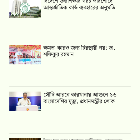
বিদেশে উচ্চশিক্ষার খরচ পরিশোধে
আন্তর্জাতিক কার্ড ব্যবহারের অনুমতি
ক্ষমতা কারও জন্য চিরস্থায়ী নয়: ডা.
শফিকুর রহমান
সৌদি আরবে কারখানায় আগুনে ১৬
বাংলাদেশির মৃত্যু, প্রধানমন্ত্রীর শোক