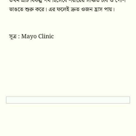
তখন এটি বিকল্প পথ হিসেবে শরীরের সঞ্চিত চর্বি ও পেশি
ভাঙতে শুরু করে। এর ফলেই দ্রুত ওজন হ্রাস পায়।
সূত্র : Mayo Clinic