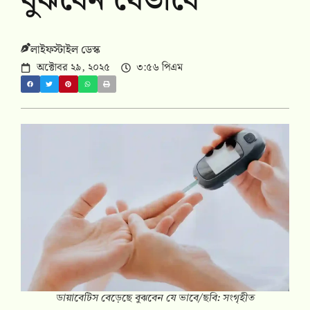
বুঝবেন যেভাবে
লাইফস্টাইল ডেস্ক
অক্টোবর ২৯, ২০২৫
৩:৫৬ পিএম
ডায়াবেটিস বেড়েছে বুঝবেন যে ভাবে/ছবি: সংগৃহীত