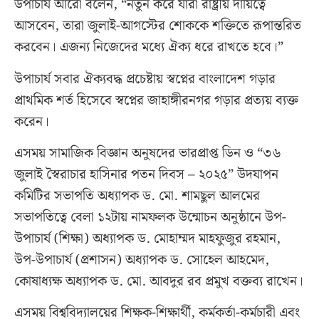
উপাচার্য আরো বলেন, “নতুন করে যারা রাষ্ট্রীয় দায়িত্বে
আসবেন, তারা জুলাই-আগস্টের শোককে শক্তিতে রূপান্তরিত
করবেন। এজন্য নিজেদের মধ্যে ঐক্য ধরে রাখতে হবে।”
উপাচার্য সবার ঐক্যবদ্ধ প্রচেষ্টায় স্বপ্নের বাংলাদেশ গড়ার
প্রাথমিক শর্ত হিসেবে স্বপ্নের জাহাঙ্গীরনগর গড়ার প্রত্যয় ব্যক্ত
করেন।
এসময় সামাজিক বিজ্ঞান অনুষদের ভারপ্রাপ্ত ডিন ও “৩৬
জুলাই স্বৈরাচার হাসিনার পতন দিবস – ২০২৫” উদযাপন
কমিটির সভাপতি অধ্যাপক ড. মো. শামছুল আলমের
সভাপতিত্বে বেলা ১২টায় নামফলক উন্মোচন অনুষ্ঠানে উপ-
উপাচার্য (শিক্ষা) অধ্যাপক ড. মোহাম্মদ মাহফুজুর রহমান,
উপ-উপাচার্য (প্রশাসন) অধ্যাপক ড. সোহেল আহমেদ,
কোষাধ্যক্ষ অধ্যাপক ড. মো. আবদুর রব প্রমুখ বক্তব্য রাখেন।
এসময় বিশ্ববিদ্যালয়ের শিক্ষক-শিক্ষার্থী, কর্মকর্তা-কর্মচারী এবং