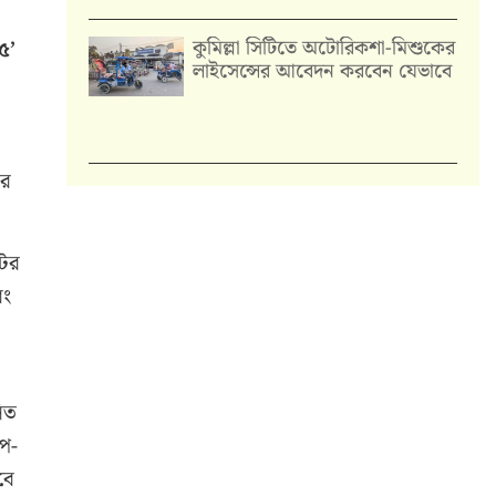
কুমিল্লা সিটিতে অটোরিকশা-মিশুকের
৫’
লাইসেন্সের আবেদন করবেন যেভাবে
ের
টের
বং
লিত
াপ-
বে