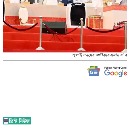
জুলাই সনদের অঙ্গীকারনামায় যা বল