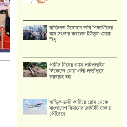
ব্যক্তিগত উদ্যোগে জবি শিক্ষার্থীদের
বাস সংস্কার করলেন ইউসুফ মোল্লা
টিপু
পানির নিচের গ্যাস পাইপলাইন
লিকেজে নোয়াখালী-লক্ষ্মীপুরে
সরবরাহ বন্ধ
যান্ত্রিক ত্রুটি কাটিয়ে রোম থেকে
বাংলাদেশ বিমানের ফ্লাইটটি ঢাকায়
পৌঁছেছে