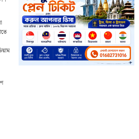
া
াতে
িয়াম
হণ