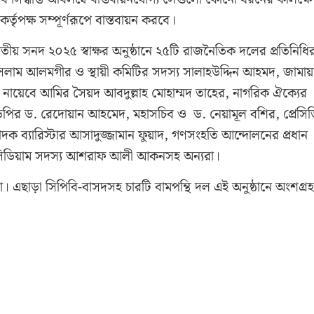
কর্তৃপক্ষ সম্পূর্ণরূপে বাস্তবায়ন করবে।
য় সনদ ২০২৫ স্বাক্ষর অনুষ্ঠানে ২৫টি রাজনৈতিক দলের প্রতিনিধির
ইসলাম আলমগীর ও স্থায়ী কমিটির সদস্য সালাহউদ্দিন আহমদ, জামায়
নায়েবে আমির সৈয়দ আবদুল্লাহ মোহাম্মদ তাহের, নাগরিক ঐক্যের
ডিপির ড. রেদোয়ান আহমেদ, মহাসচিব ও ড. নেয়ামূল বশির, প্রেসিড
্পাদক ব‍্যারিস্টার আসাদুজ্জামান ফুয়াদ, গণসংহতি আন্দোলনের প্রধান
রেসিডিয়াম সদস্য আশরাফ আলী আকনসহ অন্যরা।
রা। এছাড়া সিপিবি-বাসদসহ চারটি বামপন্থি দল এই অনুষ্ঠানে অংশগ্র