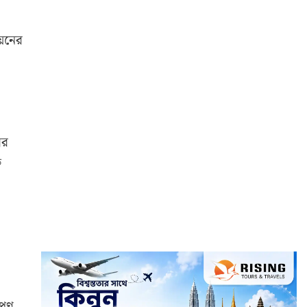
ায়নের
ের
ত
েপণ