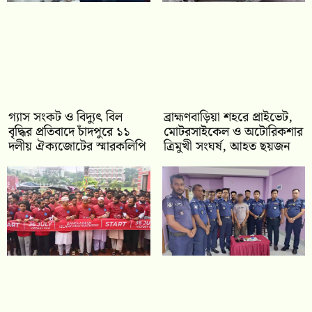
গ্যাস সংকট ও বিদ্যুৎ বিল
ব্রাহ্মণবাড়িয়া শহরে প্রাইভেট,
বৃদ্ধির প্রতিবাদে চাঁদপুরে ১১
মোটরসাইকেল ও অটোরিকশার
দলীয় ঐক্যজোটের স্মারকলিপি
ত্রিমুখী সংঘর্ষ, আহত ছয়জন