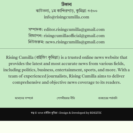
ঠিকানা
ঝাউতলা, ১ম কান্দিরপাড়, কুমিল্লা ৩৫০০
info@risingcumilla.com
সম্পাদক:
editor.risingcumilla@gmail.com
বিজ্ঞাপন:
risingcumillaofficial@gmail.com
নিউজরুম:
news.risingcumilla@gmail.com
Rising Cumilla (রাইজিং কুমিল্লা) is a trusted online news website that
provides the latest and most accurate news from various fields,
including politics, business, entertainment, sports, and more. With a
team of experienced journalists, Rising Cumilla aims to deliver
comprehensive and objective news coverage to its readers.
আমাদের সম্পর্কে
গোপনীয়তার নীতি
ব্যবহারের শর্তাবলি
স্বত্ব © ২০২৩ রাইজিং কুমিল্লা। Design & Developed by
BDIGITIC