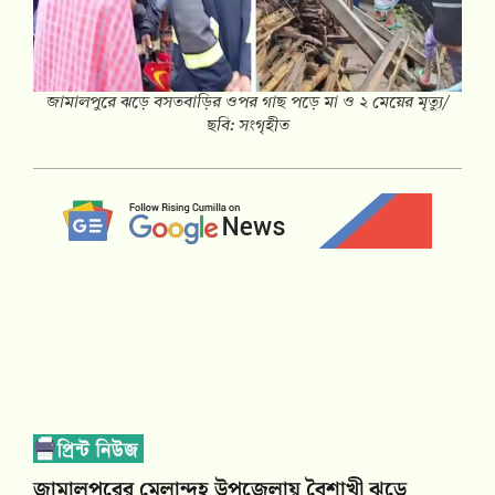
জামালপুরে ঝড়ে বসতবাড়ির ওপর গাছ পড়ে মা ও ২ মেয়ের মৃত্যু/
ছবি: সংগৃহীত
জামালপুরের মেলান্দহ উপজেলায় বৈশাখী ঝড়ে