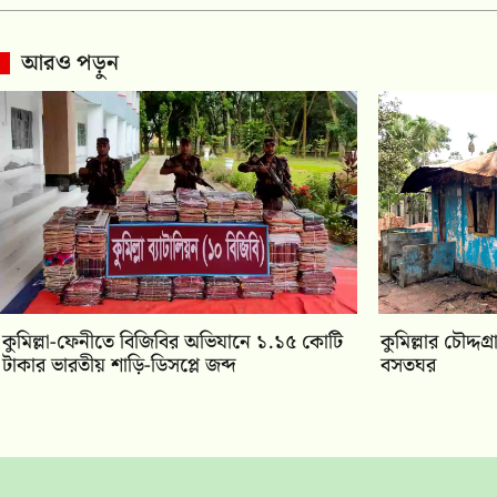
আরও পড়ুন
কুমিল্লা-ফেনীতে বিজিবির অভিযানে ১.১৫ কোটি
কুমিল্লার চৌদ্
টাকার ভারতীয় শাড়ি-ডিসপ্লে জব্দ
বসতঘর