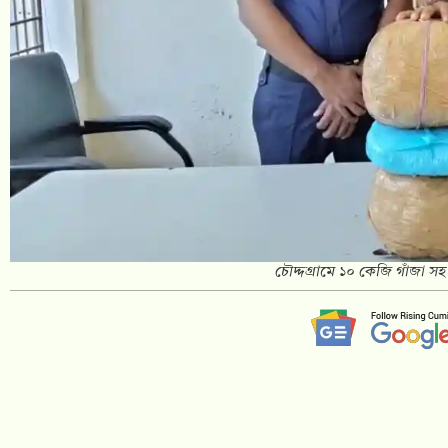
চৌদ্দগ্রামে ১০ কেজি গাঁজা সহ