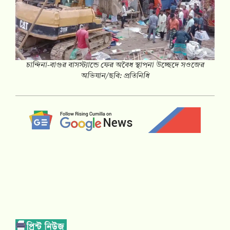
চান্দিনা-বাগুর বাসস্ট্যান্ডে ফের অবৈধ স্থাপনা উচ্ছেদে সওজের
অভিযান/ছবি: প্রতিনিধি