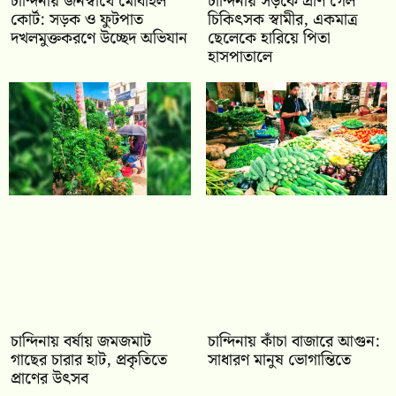
চান্দিনায় জনস্বার্থে মোবাইল
চান্দিনায় সড়কে প্রাণ গেল
কোর্ট: সড়ক ও ফুটপাত
চিকিৎসক স্বামীর, একমাত্র
দখলমুক্তকরণে উচ্ছেদ অভিযান
ছেলেকে হারিয়ে পিতা
হাসপাতালে
চান্দিনায় বর্ষায় জমজমাট
চান্দিনায় কাঁচা বাজারে আগুন:
গাছের চারার হাট, প্রকৃতিতে
সাধারণ মানুষ ভোগান্তিতে
প্রাণের উৎসব