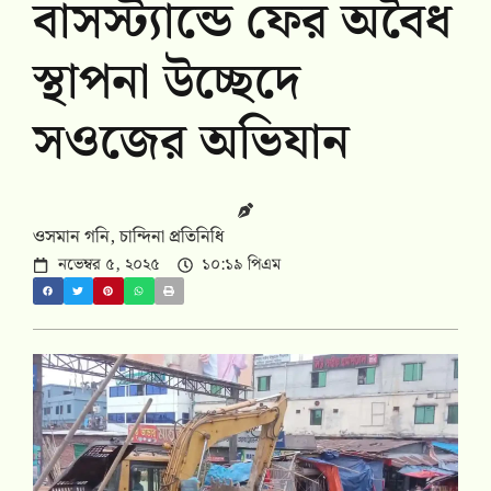
বাসস্ট্যান্ডে ফের অবৈধ
স্থাপনা উচ্ছেদে
সওজের অভিযান
ওসমান গনি, চান্দিনা প্রতিনিধি
নভেম্বর ৫, ২০২৫
১০:১৯ পিএম