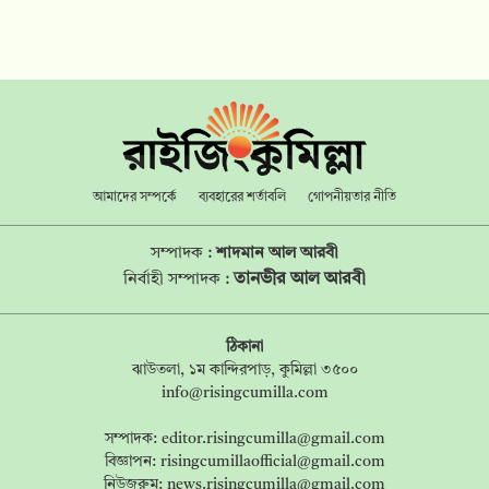
আমাদের সম্পর্কে
ব্যবহারের শর্তাবলি
গোপনীয়তার নীতি
সম্পাদক :
শাদমান আল আরবী
তানভীর আল আরবী
নির্বাহী সম্পাদক :
ঠিকানা
ঝাউতলা, ১ম কান্দিরপাড়, কুমিল্লা ৩৫০০
info@risingcumilla.com
সম্পাদক:
editor.risingcumilla@gmail.com
বিজ্ঞাপন:
risingcumillaofficial@gmail.com
নিউজরুম:
news.risingcumilla@gmail.com