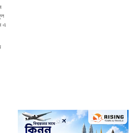
ে
ুল
ম এ
ে