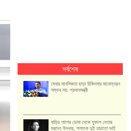
সর্বশেষ
সেবার মানসিকতা ছাড়া চিকিৎসার মানোন্নয়ন
সম্ভব নয়: প্রধানমন্ত্রী
বাড়ির পাশের ডোবা থেকে যুবদল নেতার
মরদেহ উদ্ধার, পলাতক দুই চাচাতো ভাই