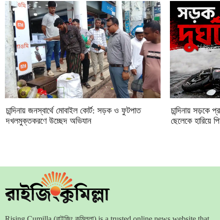
চান্দিনায় জনস্বার্থে মোবাইল কোর্ট: সড়ক ও ফুটপাত
চান্দিনায় সড়কে প
দখলমুক্তকরণে উচ্ছেদ অভিযান
ছেলেকে হারিয়ে প
Rising Cumilla (রাইজিং কুমিল্লা) is a trusted online news website that