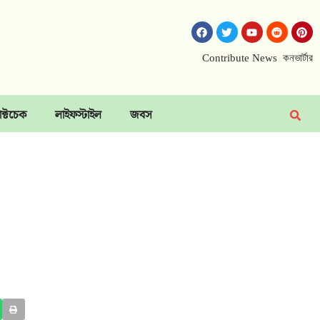
Contribute News
কনভার্টার
াক্টচেক
লাইফস্টাইল
জবস