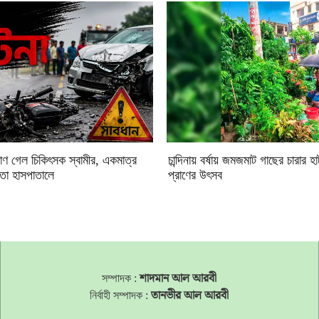
্রাণ গেল চিকিৎসক স্বামীর, একমাত্র
চান্দিনায় বর্ষায় জমজমাট গাছের চারার হ
িতা হাসপাতালে
প্রাণের উৎসব
সম্পাদক :
শাদমান আল আরবী
নির্বাহী সম্পাদক :
তানভীর আল আরবী