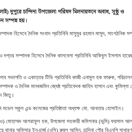
৫ জুলাই) দুপুরে চান্দিনা উপজেলা পরিষদ মিলনায়তনে অবাধ, সুষ্ঠু ও
চন সম্পন্ন হয়।
্পাদক হিসেবে দৈনিক সংবাদ প্রতিনিধি মাসুমুর রহমান মাসুদ, সাংগঠনিক সম
 ও দপ্তর সম্পাদক হিসেবে দৈনিক কালবেলা প্রতিনিধি আকিবুল ইসলাম হারেছ
 ক্লাব সভাপতি ও একাত্তর টিভি প্রতিনিধি কাজী এনামুল হক ফারুক, পরিচালন
সম্পাদক ও দৈনিক মানবজমিন জ্যেষ্ঠ প্রতিবেদক জাহিদ হাসান এবং কুমিল্লা 
দ জিতু।
ভূমি মডেল স্কুল এন্ড কলেজের প্রতিষ্ঠাতা অধ্যক্ষ মো. আখতার হোসাইন।
উএনও) মোহাম্মদ আশরাফুল হক, উপজেলা সহকারী কমিশনার (ভূমি) ফয়সাল আল
য়ে থানার অফিসার ইন-চার্জ (ওসি) রুহুল আমিন, চান্দিনা পৌর বিএনপি সাধারণ