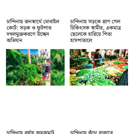
চান্দিনায় জনস্বার্থে মোবাইল
চান্দিনায় সড়কে প্রাণ গেল
কোর্ট: সড়ক ও ফুটপাত
চিকিৎসক স্বামীর, একমাত্র
দখলমুক্তকরণে উচ্ছেদ
ছেলেকে হারিয়ে পিতা
অভিযান
হাসপাতালে
চান্দিনায় বর্ষায় জমজমাট
চান্দিনায় কাঁচা বাজারে