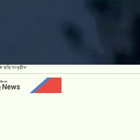
কি ছবি/সংগৃহীত