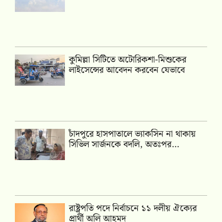
কুমিল্লা সিটিতে অটোরিকশা-মিশুকের
লাইসেন্সের আবেদন করবেন যেভাবে
চাঁদপুরে হাসপাতালে ভ্যাকসিন না থাকায়
সিভিল সার্জনকে বদলি, অতঃপর…
রাষ্ট্রপতি পদে নির্বাচনে ১১ দলীয় ঐক্যের
প্রার্থী অলি আহমদ