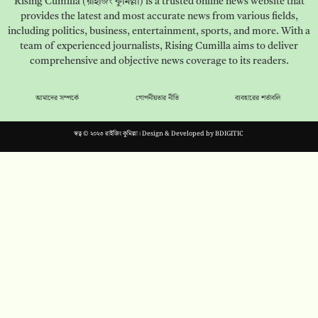
Rising Cumilla (রাইজিং কুমিল্লা) is a trusted online news website that
provides the latest and most accurate news from various fields,
including politics, business, entertainment, sports, and more. With a
team of experienced journalists, Rising Cumilla aims to deliver
comprehensive and objective news coverage to its readers.
আমাদের সম্পর্কে
গোপনীয়তার নীতি
ব্যবহারের শর্তাবলি
স্বত্ব © ২০২৩ রাইজিং কুমিল্লা। Design & Developed by
BDIGITIC