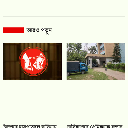
আরও পড়ুন
চাঁদপুরে হাসপাতালে অভিযান,
নাসিরনগরে প্রেমিকাকে হত্যার