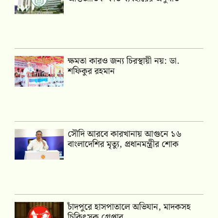
ক্ষমতা কারও জন্য চিরস্থায়ী নয়: ডা.
শফিকুর রহমান
সৌদি আরবে কারখানায় আগুনে ১৬
বাংলাদেশির মৃত্যু, প্রধানমন্ত্রীর শোক
চাঁদপুরে হাসপাতালে অভিযান, মাদকসহ
চিকিৎসক গ্রেপ্তার