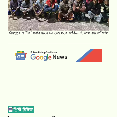
চাঁদপুরে জাটকা ধরার দায়ে ১৩ জেলেকে জরিমানা, জব্দ কারেন্টজাল