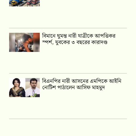
বিমানে ঘুমন্ত নারী যাত্রীকে আপত্তিকর
স্পর্শ, যুবকের ৩ বছরের কারাদণ্ড
বিএনপির নারী আসনের এমপিকে আইনি
নোটিশ পাঠালেন আসিফ মাহমুদ