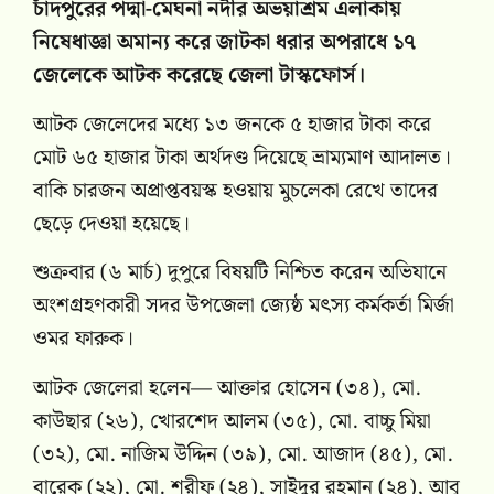
চাঁদপুরের পদ্মা-মেঘনা নদীর অভয়াশ্রম এলাকায়
নিষেধাজ্ঞা অমান্য করে জাটকা ধরার অপরাধে ১৭
জেলেকে আটক করেছে জেলা টাস্কফোর্স।
আটক জেলেদের মধ্যে ১৩ জনকে ৫ হাজার টাকা করে
মোট ৬৫ হাজার টাকা অর্থদণ্ড দিয়েছে ভ্রাম্যমাণ আদালত।
বাকি চারজন অপ্রাপ্তবয়স্ক হওয়ায় মুচলেকা রেখে তাদের
ছেড়ে দেওয়া হয়েছে।
শুক্রবার (৬ মার্চ) দুপুরে বিষয়টি নিশ্চিত করেন অভিযানে
অংশগ্রহণকারী সদর উপজেলা জ্যেষ্ঠ মৎস্য কর্মকর্তা মির্জা
ওমর ফারুক।
আটক জেলেরা হলেন— আক্তার হোসেন (৩৪), মো.
কাউছার (২৬), খোরশেদ আলম (৩৫), মো. বাচ্চু মিয়া
(৩২), মো. নাজিম উদ্দিন (৩৯), মো. আজাদ (৪৫), মো.
বারেক (২২), মো. শরীফ (২৪), সাইদুর রহমান (২৪), আবু