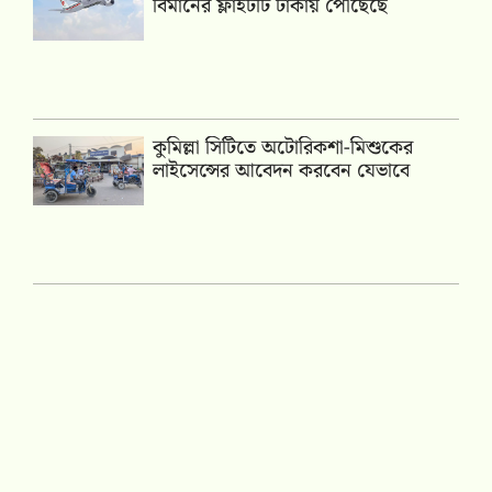
বিমানের ফ্লাইটটি ঢাকায় পৌঁছেছে
কুমিল্লা সিটিতে অটোরিকশা-মিশুকের
লাইসেন্সের আবেদন করবেন যেভাবে