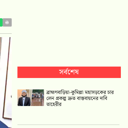
সর্বশেষ
ব্রাহ্মণবাড়িয়া-কুমিল্লা মহাসড়কের চার
লেন প্রকল্প দ্রুত বাস্তবায়নের দাবি
তাহেরীর