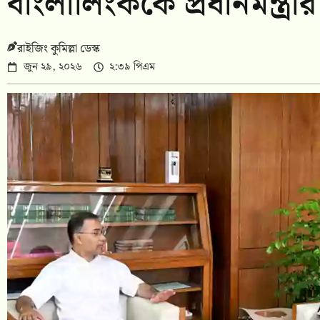
বাংলালিংককে প্রধানমন্ত্রীর
রাইজিং কুমিল্লা ডেস্ক
জুন ২৯, ২০২৬
২:৩৯ পিএম