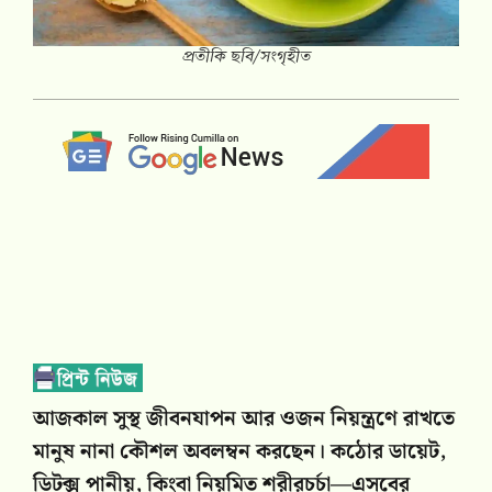
প্রতীকি ছবি/সংগৃহীত
আজকাল সুস্থ জীবনযাপন আর ওজন নিয়ন্ত্রণে রাখতে
মানুষ নানা কৌশল অবলম্বন করছেন। কঠোর ডায়েট,
ডিটক্স পানীয়, কিংবা নিয়মিত শরীরচর্চা—এসবের