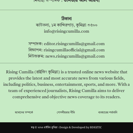
তানভীর আল আরবী
নির্বাহী সম্পাদক :
ঠিকানা
ঝাউতলা, ১ম কান্দিরপাড়, কুমিল্লা ৩৫০০
info@risingcumilla.com
সম্পাদক:
editor.risingcumilla@gmail.com
বিজ্ঞাপন:
risingcumillaofficial@gmail.com
নিউজরুম:
news.risingcumilla@gmail.com
Rising Cumilla (রাইজিং কুমিল্লা) is a trusted online news website that
provides the latest and most accurate news from various fields,
including politics, business, entertainment, sports, and more. With a
team of experienced journalists, Rising Cumilla aims to deliver
comprehensive and objective news coverage to its readers.
আমাদের সম্পর্কে
গোপনীয়তার নীতি
ব্যবহারের শর্তাবলি
স্বত্ব © ২০২৩ রাইজিং কুমিল্লা। Design & Developed by
BDIGITIC