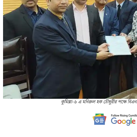
কুমিল্লা-৬ এ মনিরুল হক চৌধুরীর পক্ষে বিএ