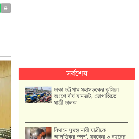
সর্বশেষ
ঢাকা-চট্টগ্রাম মহাসড়কের কুমিল্লা
অংশে দীর্ঘ যানজট, ভোগান্তিতে
যাত্রী-চালক
বিমানে ঘুমন্ত নারী যাত্রীকে
আপত্তিকর স্পর্শ, যুবকের ৩ বছরের