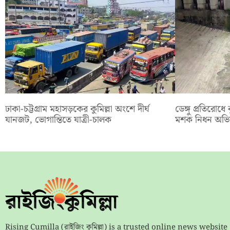
ঢাকা-চট্টগ্রাম মহাসড়কের কুমিল্লা অংশে দীর্ঘ
ডেঙ্গু প্রতিরোধে
যানজট, ভোগান্তিতে যাত্রী-চালক
মশক নিধন অভি
Rising Cumilla (রাইজিং কুমিল্লা) is a trusted online news website