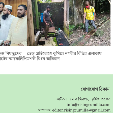
ল্য নিয়ন্ত্রণের
ডেঙ্গু প্রতিরোধে কুমিল্লা নগরীর বিভিন্ন এলাকায়
োটের স্মারকলিপি
মশক নিধন অভিযান
যোগাযোগ ঠিকানা
ঝাউতলা, ১ম কান্দিরপাড়, কুমিল্লা ৩৫০০
info@risingcumilla.com
সম্পাদক:
editor.risingcumilla@gmail.com