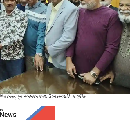
নপির নেতৃবৃন্দুর মনোনয়ন ফরম উত্তোলন/ছবি: সংগৃহীত