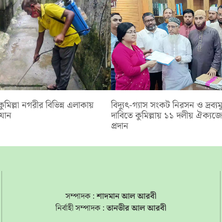
 কুমিল্লা নগরীর বিভিন্ন এলাকায়
‎বিদ্যুৎ-গ্যাস সংকট নিরসন ও দ্রব্যমূ
যান
দাবিতে কুমিল্লায় ১১ দলীয় ঐক‍্যজ
প্রদান
সম্পাদক :
শাদমান আল আরবী
নির্বাহী সম্পাদক :
তানভীর আল আরবী