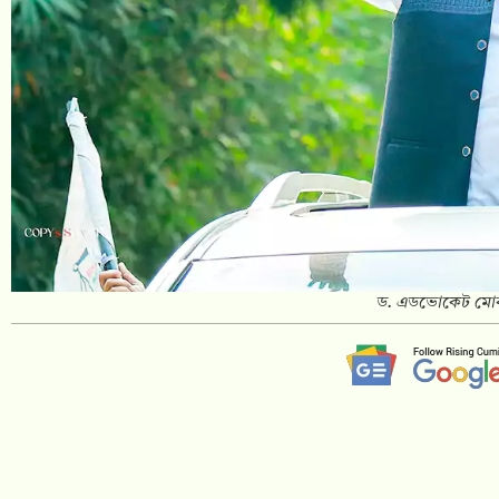
ড. এডভোকেট মোবা