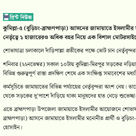
কুমিল্লা-৫ (বুড়িচং-ব্রাহ্মণপাড়া) আসনের জামায়াতে ইসলাম
নের্তৃত্বে ১ হাজারেরও অধিক বহর নিয়ে এক বিশাল মোটরসাইক
শোভাযাত্রা চলাকালে দাঁড়িপাল্লা প্রতীকের পক্ষে ভোট চান নের্তৃবৃন
শনিবার (২২নভেম্বর) সকাল ১০টায় কুমিল্লা-মিরপুর সড়কের দড়িয়া
বিভিন্ন গুরুত্বপূর্ণ রাস্তা প্রদক্ষিণ শেষে এক সংক্ষিপ্ত সমাবেশের ম
কর্মসূচিতে জামায়াতের বিভিন্ন পর্য্যায়ের নের্তৃবৃন্দরা অংশ নেয়। তাদ
থেকে সড়কের দু’পাশে দাঁড়িয়ে থাকা মানুষদের হাত নেড়ে শুভেচ্
এতে ব্রাহ্মণপাড়া উপজেলা জামায়াতে ইসলামীর আয়োজনে শোভাযাত্রা
ব্রাহ্মণপাড়া) আসনে জামায়াতে ইসলামীর মনোনীত প্রার্থী ও বুড়িচ
হোসাইন।