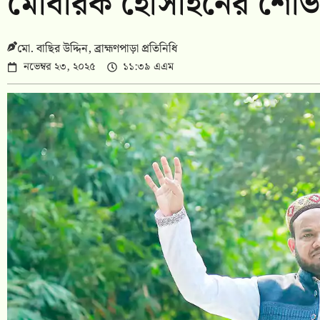
মোবারক হোসাইনের শোভায
মো. বাছির উদ্দিন, ব্রাহ্মণপাড়া প্রতিনিধি
নভেম্বর ২৩, ২০২৫
১১:৩৯ এএম