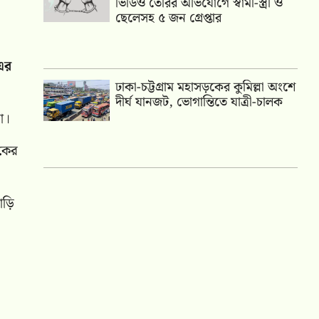
ভিডিও তৈরির অভিযোগে স্বামী-স্ত্রী ও
ছেলেসহ ৫ জন গ্রেপ্তার
এর
ঢাকা-চট্টগ্রাম মহাসড়কের কুমিল্লা অংশে
দীর্ঘ যানজট, ভোগান্তিতে যাত্রী-চালক
রা।
ড়কের
গাড়ি