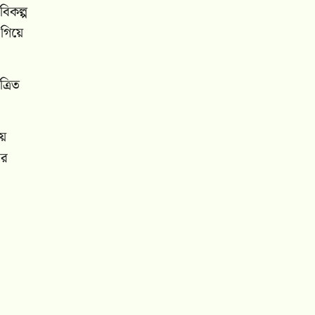
বিকল্প
এগিয়ে
্রিত
য়ে
ের
া