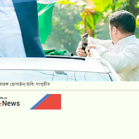
রক হোসাইন/ছবি: সংগৃহীত