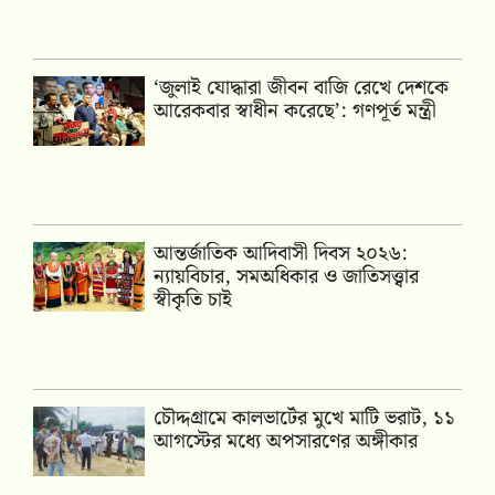
‘জুলাই যোদ্ধারা জীবন বাজি রেখে দেশকে
আরেকবার স্বাধীন করেছে’: গণপূর্ত মন্ত্রী
আন্তর্জাতিক আদিবাসী দিবস ২০২৬:
ন্যায়বিচার, সমঅধিকার ও জাতিসত্ত্বার
স্বীকৃতি চাই
চৌদ্দগ্রামে কালভার্টের মুখে মাটি ভরাট, ১১
আগস্টের মধ্যে অপসারণের অঙ্গীকার