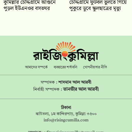
কুমিল্লার চৌদ্দগ্রামে আগুনে
চৌদ্দগ্রামে ফুটবল তুলতে গিয়ে
পুড়ল ইউএনওর বসতঘর
পুকুরে ডুবে স্কুলছাত্রের মৃত্যু
আমাদের সম্পর্কে
ব্যবহারের শর্তাবলি
গোপনীয়তার নীতি
সম্পাদক :
শাদমান আল আরবী
তানভীর আল আরবী
নির্বাহী সম্পাদক :
ঠিকানা
ঝাউতলা, ১ম কান্দিরপাড়, কুমিল্লা ৩৫০০
info@risingcumilla.com