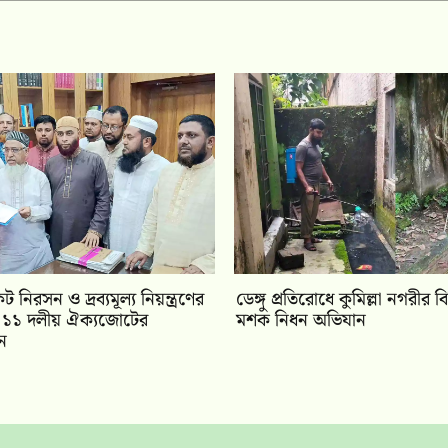
কট নিরসন ও দ্রব্যমূল্য নিয়ন্ত্রণের
ডেঙ্গু প্রতিরোধে কুমিল্লা নগরীর ব
ায় ১১ দলীয় ঐক‍্যজোটের
মশক নিধন অভিযান
ান