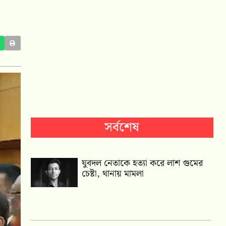
সর্বশেষ
যুবদল নেতাকে হত্যা করে লাশ গুমের
চেষ্টা, থানায় মামলা