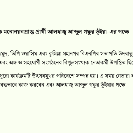
োনয়নপ্রাপ্ত প্রার্থী আলহাজ্ব আব্দুল গফুর ভূঁইয়া–এর পক্ষে
ুদ, ভিপি ওয়াসিম এবং কুমিল্লা মহানগর বিএনপির সভাপতি উদবাত
এবং অঙ্গ ও সহযোগী সংগঠনের বিপুলসংখ্যক নেতাকর্মী উপস্থিত ছ
ের পুরো কার্যক্রমটি উৎসবমুখর পরিবেশে সম্পন্ন হয়। এ সময় নেতারা
দ্ধভাবে কাজ করবেন এবং আলহাজ্ব আব্দুল গফুর ভূঁইয়ার পক্ষে